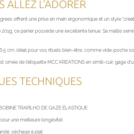
 ALLEZ L’ADORER
grées offrent une prise en main ergonomique et un style "créate
 201g, ce panier possède une excellente tenue. Sa maille serrée
6,5 cm, idéal pour vos rituels bien-être, comme vide-poche so
st ornée de l’étiquette MCC KREATIONS en simili-cuir, gage d'un
UES TECHNIQUES
clé. BOBINE TRAPILHO DE GAZE ÉLASTIQUE
 pour une meilleure longévité).
ndé, séchage à plat.